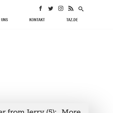
 UNS
KONTAKT
TAZ.DE
er from Jerry (5): „More