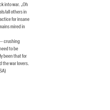
k into war. „Oh
s/all others in
actice for insane
emains mired in
 — crushing
need to be
ly been that for
d the war lovers.
USA)