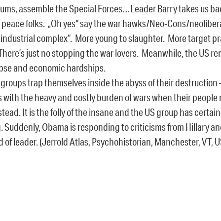
rums, assemble the Special Forces…Leader Barry takes us bac
e peace folks. „Oh yes“ say the war hawks/Neo-Cons/neoliberal
-industrial complex“. More young to slaughter. More target pr
 There’s just no stopping the war lovers. Meanwhile, the US r
lapse and economic hardships.
 groups trap themselves inside the abyss of their destruction
 with the heavy and costly burden of wars when their people 
tead. It is the folly of the insane and the US group has certain
g. Suddenly, Obama is responding to criticisms from Hillary an
 of leader. (Jerrold Atlas, Psychohistorian, Manchester, VT, 