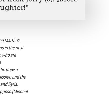
ughter!“
 on Martha’s
s in the next
, who are
e
 he drew a
mission and the
 and Syria,
oppose.(Michael