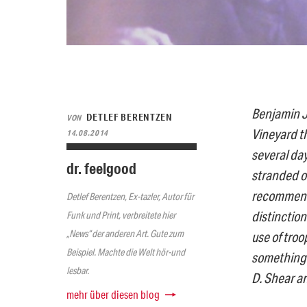
Benjamin J.
DETLEF BERENTZEN
VON
Vineyard t
14.08.2014
several da
dr. feelgood
stranded o
recommenda
Detlef Berentzen, Ex-tazler, Autor für
distinctio
Funk und Print, verbreitete hier
„News“ der anderen Art. Gute zum
use of troo
Beispiel. Machte die Welt hör-und
something 
lesbar.
D. Shear a
mehr über diesen blog