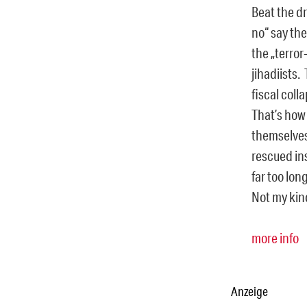
Beat the d
no“ say th
the „terror
jihadiists.
fiscal col
That’s how
themselves
rescued ins
far too lon
Not my kind
more info
Anzeige