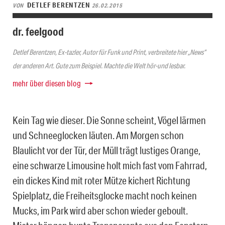
DETLEF BERENTZEN
VON
26.02.2015
dr. feelgood
Detlef Berentzen, Ex-tazler, Autor für Funk und Print, verbreitete hier „News“
der anderen Art. Gute zum Beispiel. Machte die Welt hör-und lesbar.
mehr über diesen blog
Kein Tag wie dieser. Die Sonne scheint, Vögel lärmen
und Schneeglocken läuten. Am Morgen schon
Blaulicht vor der Tür, der Müll trägt lustiges Orange,
eine schwarze Limousine holt mich fast vom Fahrrad,
ein dickes Kind mit roter Mütze kichert Richtung
Spielplatz, die Freiheitsglocke macht noch keinen
Mucks, im Park wird aber schon wieder geboult.