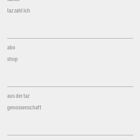
taz zahl ich
abo
shop
aus der taz
genossenschaft