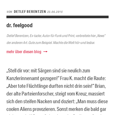
DETLEF BERENTZEN
VON
23.06.2015
dr. feelgood
Detlef Berentzen, Ex-tazler, Autor für Funk und Print, verbreitete hier „News“
der anderen Art. Gute zum Beispiel. Machte die Welt hör-und lesbar.
mehr über diesen blog
„Stell dir vor: mit Särgen sind sie neulich zum
Kanzlerinnenamt gezogen!“ Frau K. macht die Raute:
„Aber tote Flüchtlinge durften nicht drin sein!“ Brian,
der alte Parteienforscher, steigt vom Kreuz, massiert
sich den steifen Nacken und doziert: „Man muss diese
coolen Aliens provozieren. Sonst merken die bald gar