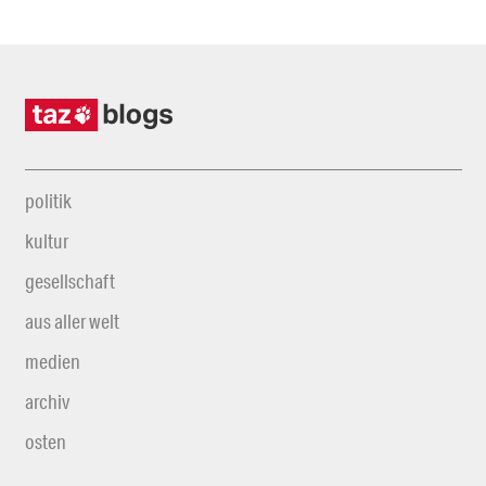
politik
kultur
gesellschaft
aus aller welt
medien
archiv
osten