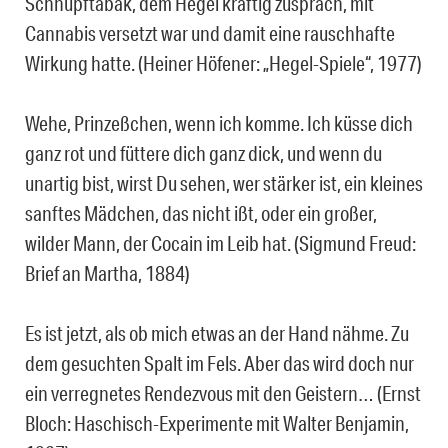
Schnupftabak, dem Hegel kräftig zusprach, mit
Cannabis versetzt war und damit eine rauschhafte
Wirkung hatte. (Heiner Höfener: „Hegel-Spiele“, 1977)
Wehe, Prinzeßchen, wenn ich komme. Ich küsse dich
ganz rot und füttere dich ganz dick, und wenn du
unartig bist, wirst Du sehen, wer stärker ist, ein kleines
sanftes Mädchen, das nicht ißt, oder ein großer,
wilder Mann, der Cocain im Leib hat. (Sigmund Freud:
Brief an Martha, 1884)
Es ist jetzt, als ob mich etwas an der Hand nähme. Zu
dem gesuchten Spalt im Fels. Aber das wird doch nur
ein verregnetes Rendezvous mit den Geistern… (Ernst
Bloch: Haschisch-Experimente mit Walter Benjamin,