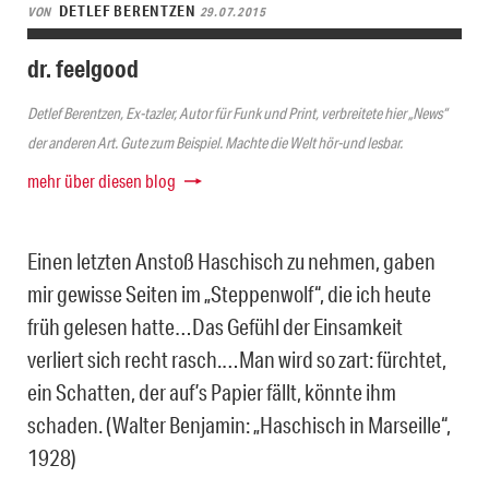
DETLEF BERENTZEN
VON
29.07.2015
dr. feelgood
Detlef Berentzen, Ex-tazler, Autor für Funk und Print, verbreitete hier „News“
der anderen Art. Gute zum Beispiel. Machte die Welt hör-und lesbar.
mehr über diesen blog
Einen letzten Anstoß Haschisch zu nehmen, gaben
mir gewisse Seiten im „Steppenwolf“, die ich heute
früh gelesen hatte…Das Gefühl der Einsamkeit
verliert sich recht rasch.…Man wird so zart: fürchtet,
ein Schatten, der auf’s Papier fällt, könnte ihm
schaden. (Walter Benjamin: „Haschisch in Marseille“,
1928)