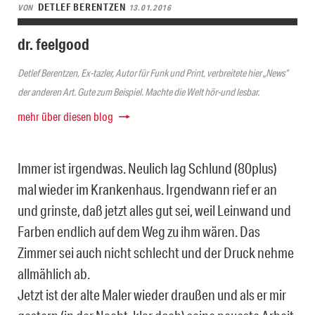
DETLEF BERENTZEN
VON
13.01.2016
dr. feelgood
Detlef Berentzen, Ex-tazler, Autor für Funk und Print, verbreitete hier „News“
der anderen Art. Gute zum Beispiel. Machte die Welt hör-und lesbar.
mehr über diesen blog
Immer ist irgendwas. Neulich lag Schlund (80plus)
mal wieder im Krankenhaus. Irgendwann rief er an
und grinste, daß jetzt alles gut sei, weil Leinwand und
Farben endlich auf dem Weg zu ihm wären. Das
Zimmer sei auch nicht schlecht und der Druck nehme
allmählich ab.
Jetzt ist der alte Maler wieder draußen und als er mir