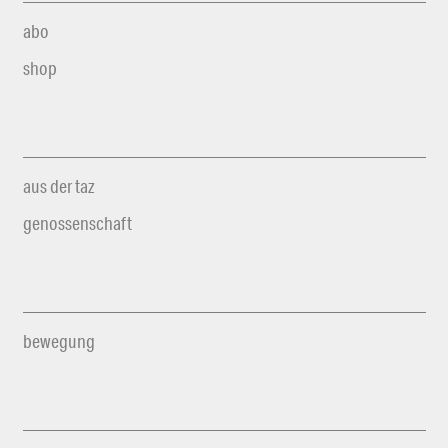
abo
shop
aus der taz
genossenschaft
bewegung