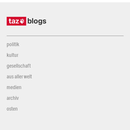
politik
kultur
gesellschaft
aus aller welt
medien
archiv
osten