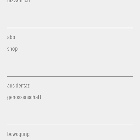
taz zahl ich
abo
shop
aus der taz
genossenschaft
bewegung