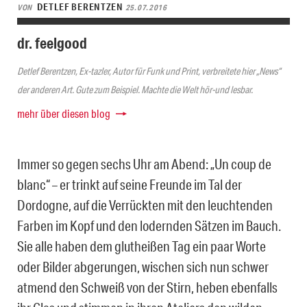
DETLEF BERENTZEN
VON
25.07.2016
dr. feelgood
Detlef Berentzen, Ex-tazler, Autor für Funk und Print, verbreitete hier „News“
der anderen Art. Gute zum Beispiel. Machte die Welt hör-und lesbar.
mehr über diesen blog
Immer so gegen sechs Uhr am Abend: „Un coup de
blanc“ – er trinkt auf seine Freunde im Tal der
Dordogne, auf die Verrückten mit den leuchtenden
Farben im Kopf und den lodernden Sätzen im Bauch.
Sie alle haben dem glutheißen Tag ein paar Worte
oder Bilder abgerungen, wischen sich nun schwer
atmend den Schweiß von der Stirn, heben ebenfalls