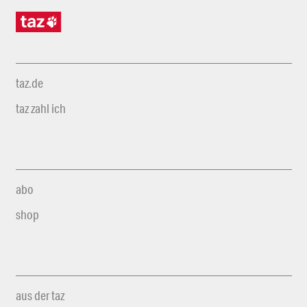
taz.de
taz zahl ich
abo
shop
aus der taz