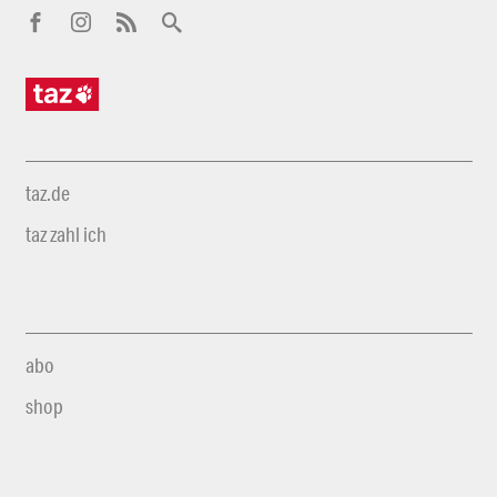
taz.de
taz zahl ich
abo
shop