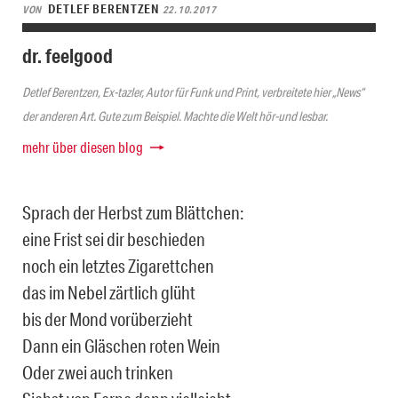
DETLEF BERENTZEN
VON
22.10.2017
dr. feelgood
Detlef Berentzen, Ex-tazler, Autor für Funk und Print, verbreitete hier „News“
der anderen Art. Gute zum Beispiel. Machte die Welt hör-und lesbar.
mehr über diesen blog
Sprach der Herbst zum Blättchen:
eine Frist sei dir beschieden
noch ein letztes Zigarettchen
das im Nebel zärtlich glüht
bis der Mond vorüberzieht
Dann ein Gläschen roten Wein
Oder zwei auch trinken