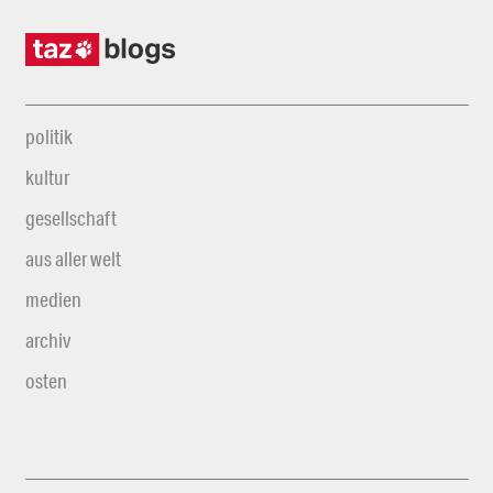
politik
kultur
gesellschaft
aus aller welt
medien
archiv
osten