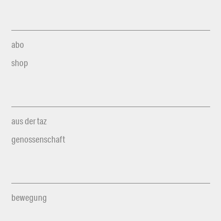
abo
shop
aus der taz
genossenschaft
bewegung