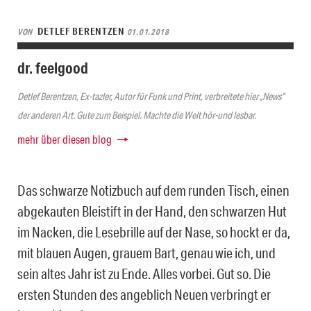
DETLEF BERENTZEN
VON
01.01.2018
dr. feelgood
Detlef Berentzen, Ex-tazler, Autor für Funk und Print, verbreitete hier „News“
der anderen Art. Gute zum Beispiel. Machte die Welt hör-und lesbar.
mehr über diesen blog
Das schwarze Notizbuch auf dem runden Tisch, einen
abgekauten Bleistift in der Hand, den schwarzen Hut
im Nacken, die Lesebrille auf der Nase, so hockt er da,
mit blauen Augen, grauem Bart, genau wie ich, und
sein altes Jahr ist zu Ende. Alles vorbei. Gut so. Die
ersten Stunden des angeblich Neuen verbringt er