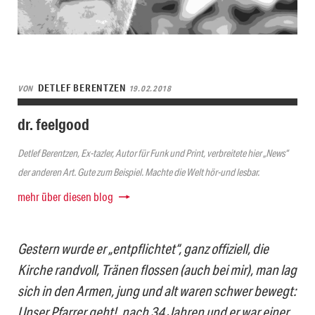
DETLEF BERENTZEN
VON
19.02.2018
dr. feelgood
Detlef Berentzen, Ex-tazler, Autor für Funk und Print, verbreitete hier „News“
der anderen Art. Gute zum Beispiel. Machte die Welt hör-und lesbar.
mehr über diesen blog
Gestern wurde er „entpflichtet“, ganz offiziell, die
Kirche randvoll, Tränen flossen (auch bei mir), man lag
sich in den Armen, jung und alt waren schwer bewegt:
Unser Pfarrer geht!, nach 34 Jahren und er war einer,