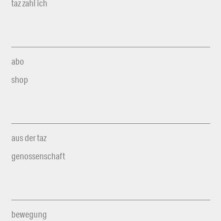
taz zahl ich
abo
shop
aus der taz
genossenschaft
bewegung