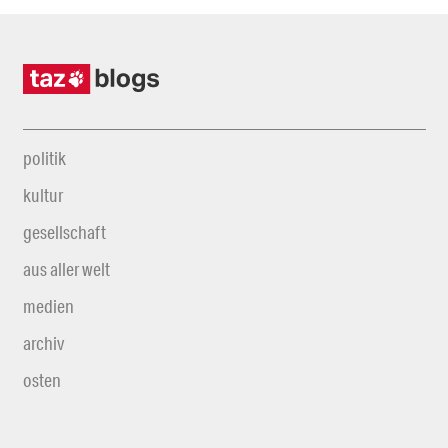
politik
kultur
gesellschaft
aus aller welt
medien
archiv
osten