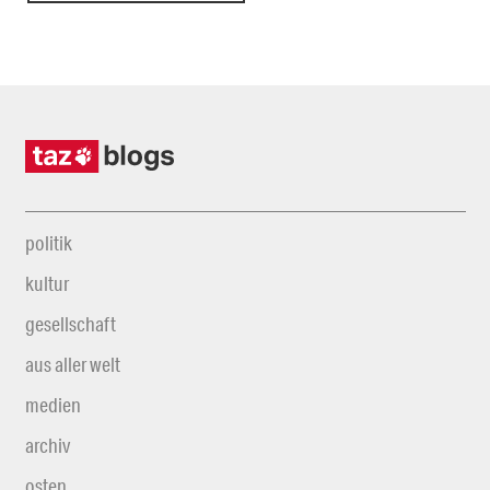
politik
kultur
gesellschaft
aus aller welt
medien
archiv
osten