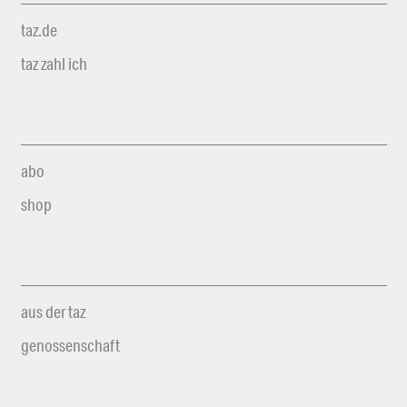
taz.de
taz zahl ich
abo
shop
aus der taz
genossenschaft