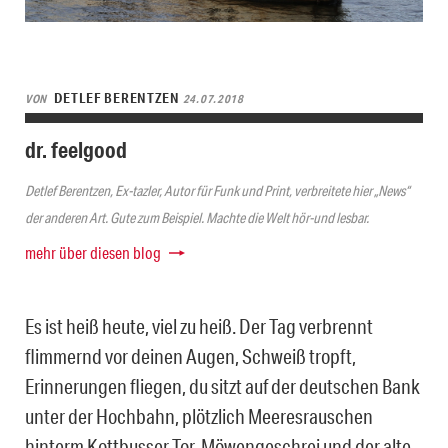
DETLEF BERENTZEN
VON
24.07.2018
dr. feelgood
Detlef Berentzen, Ex-tazler, Autor für Funk und Print, verbreitete hier „News“
der anderen Art. Gute zum Beispiel. Machte die Welt hör-und lesbar.
mehr über diesen blog
Es ist heiß heute, viel zu heiß. Der Tag verbrennt
flimmernd vor deinen Augen, Schweiß tropft,
Erinnerungen fliegen, du sitzt auf der deutschen Bank
unter der Hochbahn, plötzlich Meeresrauschen
hinterm Kottbusser Tor, Möwengeschrei und der alte