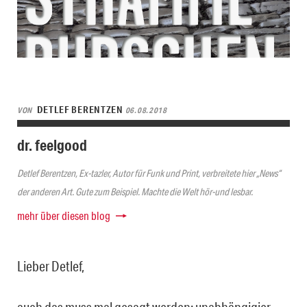
DETLEF BERENTZEN
VON
06.08.2018
dr. feelgood
Detlef Berentzen, Ex-tazler, Autor für Funk und Print, verbreitete hier „News“
der anderen Art. Gute zum Beispiel. Machte die Welt hör-und lesbar.
mehr über diesen blog
Lieber Detlef,