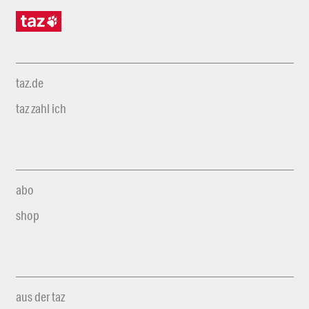
taz.de
taz zahl ich
abo
shop
aus der taz