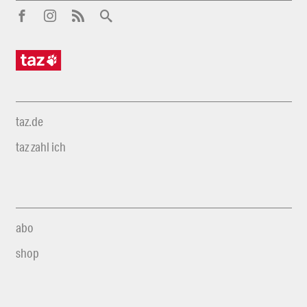
taz.de
taz zahl ich
abo
shop