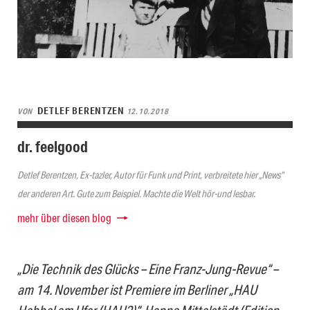
DETLEF BERENTZEN
VON
12.10.2018
dr. feelgood
Detlef Berentzen, Ex-tazler, Autor für Funk und Print, verbreitete hier „News“
der anderen Art. Gute zum Beispiel. Machte die Welt hör-und lesbar.
mehr über diesen blog
„Die Technik des Glücks – Eine Franz-Jung-Revue“ –
am 14. November ist Premiere im Berliner „HAU