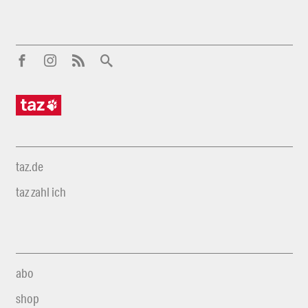
taz.de
taz zahl ich
abo
shop