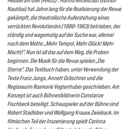
Hebbel am Ufer (HAU2)“. Hanna Mittelstädt (Edition
Nautilus) hat Jahre lang für die Realisierung der Revue
gekämpft, die theatralische Auferstehung eines
verrückten Revolutionärs (1888-1963) betrieben, der
ständig und wagemutig auf der Suche war, allemal
nach dem Motto: „Mehr Tempo!, Mehr Glück! Mehr
Macht!“. Nun ist all das auf dem Weg, die Proben
beginnen. Die Musik für die Revue spielen „Die
Sterne“. Das Textbuch haben, unter Verwendung der
Texte Franz Jungs, Annett Gröschner und die
Regisseurin Rosmarie Vogtenhuber geschrieben. Am
Konzept ist auch Bühnenbildnerin Constanze
Fischbeck beteiligt. Schauspieler auf der Bühne sind
Robert Stadlober und Wolfgang Krause Zwieback. Im
filmischen Teil der Inszenierung spielt Corinna