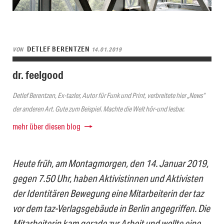
DETLEF BERENTZEN
VON
14.01.2019
dr. feelgood
Detlef Berentzen, Ex-tazler, Autor für Funk und Print, verbreitete hier „News“
der anderen Art. Gute zum Beispiel. Machte die Welt hör-und lesbar.
mehr über diesen blog
Heute früh, am Montagmorgen, den 14. Januar 2019,
gegen 7.50 Uhr, haben Aktivistinnen und Aktivisten
der Identitären Bewegung eine Mitarbeiterin der taz
vor dem taz-Verlagsgebäude in Berlin angegriffen. Die
Mitarbeiterin kam gerade zur Arbeit und wollte eine