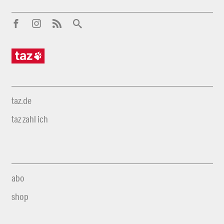
taz.de
taz zahl ich
abo
shop