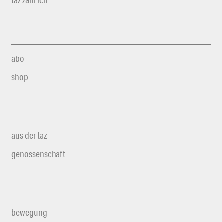
abo
shop
aus der taz
genossenschaft
bewegung