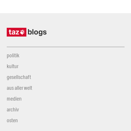
politik
kultur
gesellschaft
aus aller welt
medien
archiv
osten