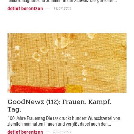
"elektromagnetische Sommer" In der Schweiz Das gute alte...
detlef berentzen
18.07.2011
GoodNewz (112): Frauen. Kampf.
Tag.
100 Jahre Frauentag Die taz druckt hundert Wunschzettel von
ziemlich namhaften Frauen und vergißt dabei auch den...
detlef berentzen
08.03.2011