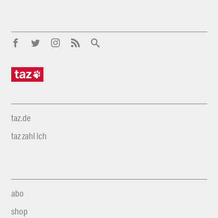
taz.de
taz zahl ich
abo
shop