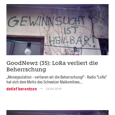
GoodNewz (35): LoRa verliert die
Beherrschung
„Moneypulation – verlieren wir die Beherrschung!" - Radio "LoRa"
hat sich dem Motto des Schweizer Maikomitees...
detlef berentzen
23.04.2010