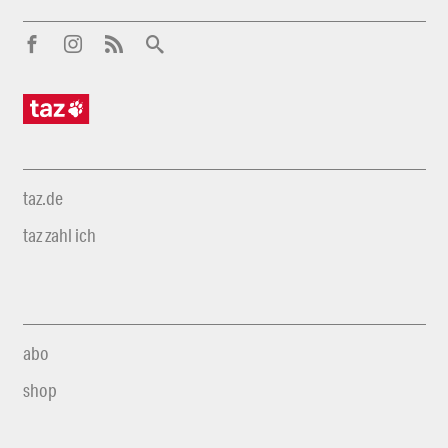
taz.de
taz zahl ich
abo
shop