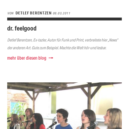
DETLEF BERENTZEN
VON
08.03.2011
dr. feelgood
Detlef Berentzen, Ex-tazler, Autor für Funk und Print, verbreitete hier „News“
der anderen Art. Gute zum Beispiel. Machte die Welt hör-und lesbar.
mehr über diesen blog