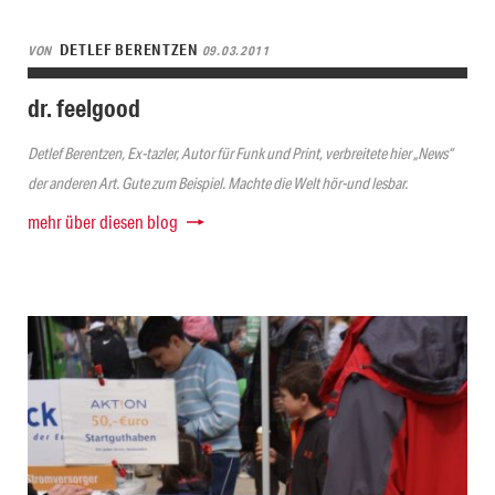
DETLEF BERENTZEN
VON
09.03.2011
dr. feelgood
Detlef Berentzen, Ex-tazler, Autor für Funk und Print, verbreitete hier „News“
der anderen Art. Gute zum Beispiel. Machte die Welt hör-und lesbar.
mehr über diesen blog