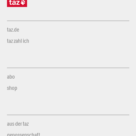
taz.de
taz zahl ich
abo
shop
aus der taz
genossenschaft