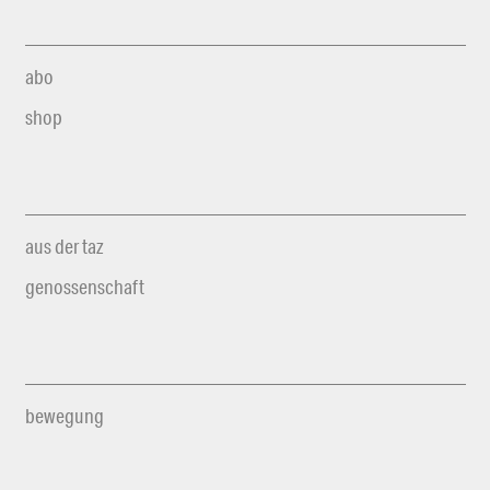
abo
shop
aus der taz
genossenschaft
bewegung