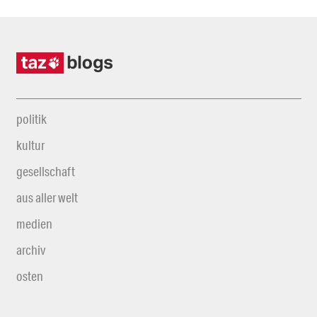
politik
kultur
gesellschaft
aus aller welt
medien
archiv
osten