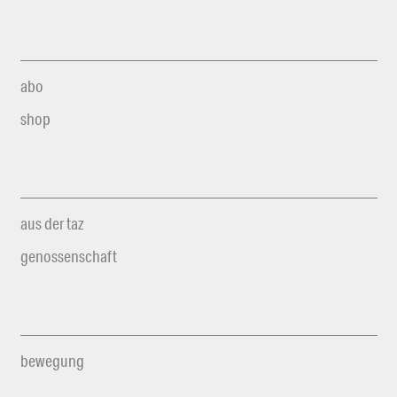
abo
shop
aus der taz
genossenschaft
bewegung