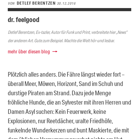
DETLEF BERENTZEN
VON
30.12.2016
dr. feelgood
Detlef Berentzen, Ex-tazler, Autor für Funk und Print, verbreitete hier „News“
der anderen Art. Gute zum Beispiel. Machte die Welt hör-und lesbar.
mehr über diesen blog
Plötzlich alles anders. Die Fähre längst wieder fort –
überall Meer, Möwen, Horizont, Sand im Schuh und
durstige Piraten am Strand. Dazu jede Menge
fröhliche Hunde, die an Sylvester mit ihren Herren und
Damen Asyl suchen: Kein Feuerwerk, keine
Explosionen, nur Reetdächer, uralte Friedhöfe,
funkelnde Wunderkerzen und bunt Maskierte, die mit