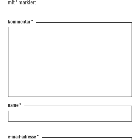
mit
*
markiert
kommentar
*
name
*
e-mail-adresse
*