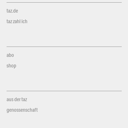
taz.de
taz zahl ich
abo
shop
aus der taz
genossenschaft