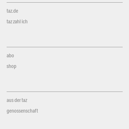
taz.de
taz zahl ich
abo
shop
aus der taz
genossenschaft