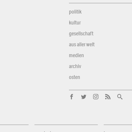
politik
kultur
gesellschaft
aus aller welt
medien
archiv
osten