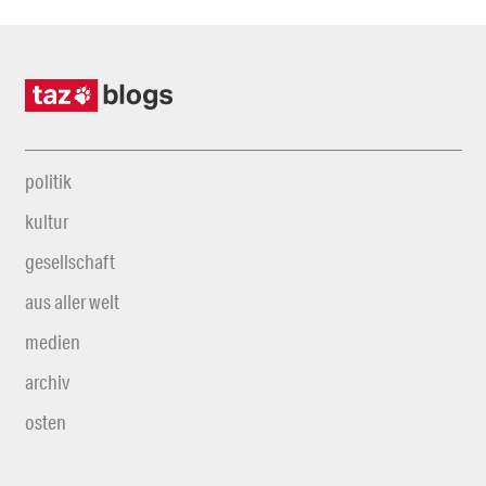
politik
kultur
gesellschaft
aus aller welt
medien
archiv
osten