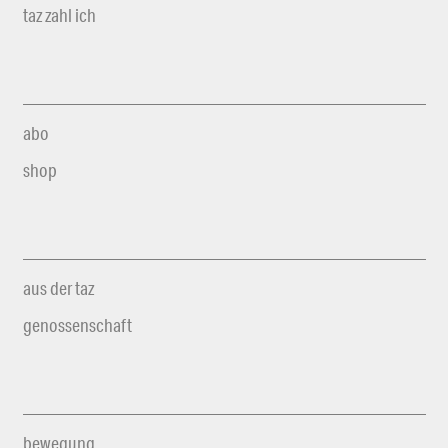
taz zahl ich
abo
shop
aus der taz
genossenschaft
bewegung