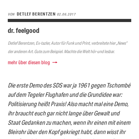
DETLEF BERENTZEN
VON
02.06.2017
dr. feelgood
Detlef Berentzen, Ex-tazler, Autor für Funk und Print, verbreitete hier „News“
der anderen Art. Gute zum Beispiel. Machte die Welt hör-und lesbar.
mehr über diesen blog
Die erste Demo des SDS war ja 1961 gegen Tschombé
auf dem Tegeler Flughafen und die Grundidee war:
Politisierung heißt Praxis! Also macht mal eine Demo,
ihr braucht euch gar nicht lange über Gewalt und
Staat Gedanken zu machen, wenn ihr einen mit einem
Bleirohr über den Kopf gekriegt habt, dann wisst ihr