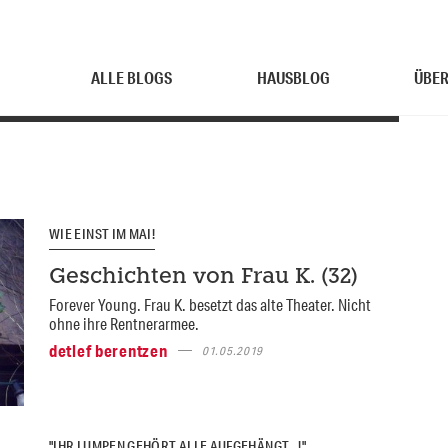
ALLE BLOGS
HAUSBLOG
ÜBER
WIE EINST IM MAI!
Geschichten von Frau K. (32)
Forever Young. Frau K. besetzt das alte Theater. Nicht
ohne ihre Rentnerarmee.
detlef berentzen
01.05.2019
"IHR LUMPEN GEHÖRT ALLE AUFGEHÄNGT...!"