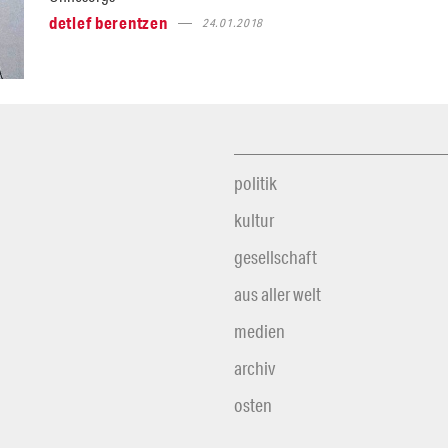
detlef berentzen
24.01.2018
politik
kultur
gesellschaft
aus aller welt
medien
archiv
osten