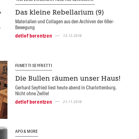
Das kleine Rebellarium (9)
Materialien und Collagen aus den Archiven der 68er-
Bewegung
detlef berentzen
13.12.2018
FUMETTI SEYFRETTI
Die Bullen räumen unser Haus!
Gerhard Seyfried liest heute abend in Charlottenburg.
Nicht ohne Zwille!
detlef berentzen
21.11.2018
APO & MORE