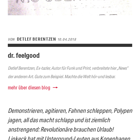
DETLEF BERENTZEN
VON
10.04.2018
dr. feelgood
Detlef Berentzen, Ex-tazler, Autor für Funk und Print, verbreitete hier „News“
der anderen Art. Gute zum Beispiel. Machte die Welt hör-und lesbar.
mehr über diesen blog
Demonstrieren, agitieren, Fahnen schleppen, Polypen
jagen, all das macht schlapp und ist ziemlich
anstrengend: Revolutionäre brauchen Urlaub!
Linkeck hat mit Untergrund-Leuten aus Kopenhagen