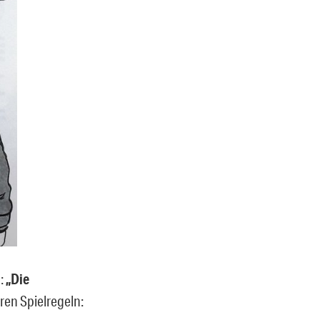
n:
„Die
ären Spielregeln: