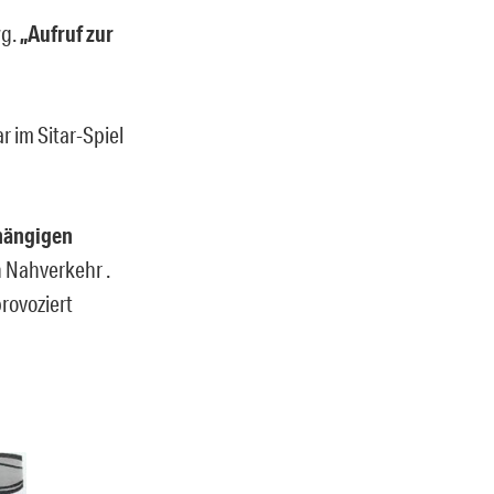
wg.
„Aufruf zur
r im Sitar-Spiel
hängigen
 Nahverkehr .
rovoziert