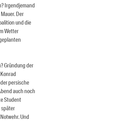
en? Irgendjemand
 Mauer. Der
oalition und die
om Wetter
 geplanten
ch? Gründung der
, Konrad
 der persische
i-Abend auch noch
te Student
 später
s Notwehr. Und