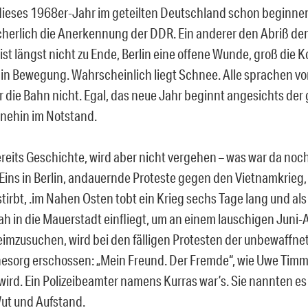
 dieses 1968er-Jahr im geteilten Deutschland schon beginn
icherlich die Anerkennung der DDR. Ein anderer den Abriß der
st längst nicht zu Ende, Berlin eine offene Wunde, groß die K
in Bewegung. Wahrscheinlich liegt Schnee. Alle sprachen v
r die Bahn nicht. Egal, das neue Jahr beginnt angesichts der
nehin im Notstand.
ereits Geschichte, wird aber nicht vergehen – was war da no
ns in Berlin, andauernde Proteste gegen den Vietnamkrieg
tirbt, .im Nahen Osten tobt ein Krieg sechs Tage lang und als
ah in die Mauerstadt einfliegt, um an einem lauschigen Jun
eimzusuchen, wird bei den fälligen Protesten der unbewaffne
sorg erschossen: „Mein Freund. Der Fremde“, wie Uwe Timm
wird. Ein Polizeibeamter namens Kurras war’s. Sie nannten e
ut und Aufstand.