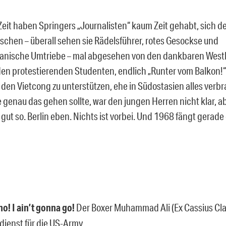
Zeit haben Springers „Journalisten“ kaum Zeit gehabt, sich d
schen – überall sehen sie Rädelsführer, rotes Gesockse und
anische Umtriebe – mal abgesehen von den dankbaren Westbe
den protestierenden Studenten, endlich „Runter vom Balkon
 den Vietcong zu unterstützen, ehe in Südostasien alles verbr
 genau das gehen sollte, war den jungen Herren nicht klar, ab
ut so. Berlin eben. Nichts ist vorbei. Und 1968 fängt gerade 
no! I ain’t gonna go!
Der Boxer Muhammad Ali (Ex Cassius Cla
dienst für die US-Army.