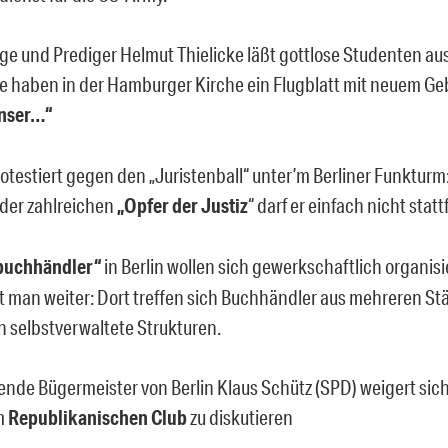
ge und Prediger Helmut Thielicke läßt gottlose Studenten au
e haben in der Hamburger Kirche ein Flugblatt mit neuem Gebe
Unser…“
otestiert gegen den „Juristenball“ unter’m Berliner Funkturm
der zahlreichen
„Opfer der Justiz
“ darf er einfach nicht stat
buchhändler“
in Berlin wollen sich gewerkschaftlich organisi
 man weiter: Dort treffen sich Buchhändler aus mehreren St
n selbstverwaltete Strukturen.
ende Bügermeister von Berlin Klaus Schütz (SPD) weigert sich
im
Republikanischen Club
zu diskutieren