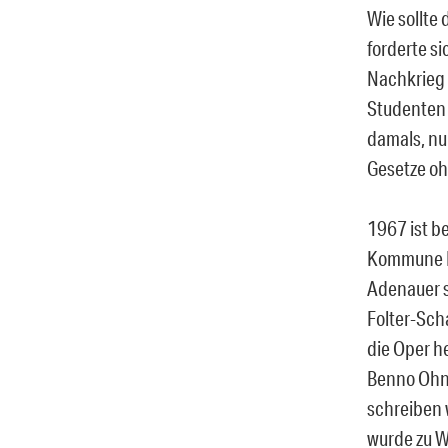
Wie sollte
forderte s
Nachkrieg i
Studenten 
damals, nu
Gesetze oh
1967 ist b
Kommune Ei
Adenauer s
Folter-Sch
die Oper h
Benno Ohne
schreiben 
wurde zu W