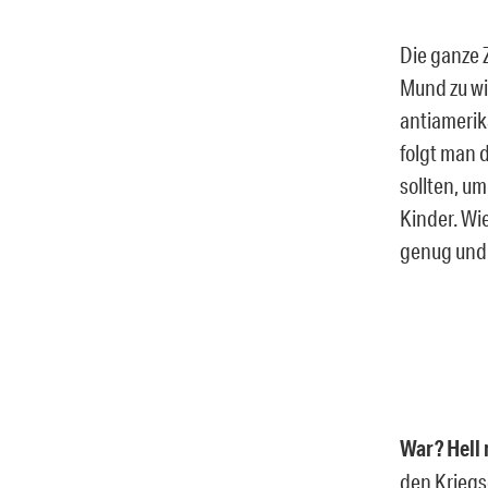
Die ganze 
Mund zu wi
antiamerik
folgt man 
sollten, um
Kinder. Wie
genug und g
War? Hell 
den Kriegs