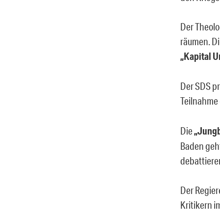
Der Theolo
räumen. Di
„Kapital 
Der SDS pr
Teilnahme 
Die
„Jung
Baden geht
debattiere
Der Regier
Kritikern 