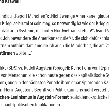
nd Krawall!
indlau („Report München“): „Nicht wenige Amerikaner glaube
 Krieg, so brutal er sein mag, so notwendig ist wie der Krieg 
totalitären Systeme, die hinter Nordvietnam stehen!“
Jean-Pa
: „Ich bewundere die Amerikaner zutiefst, die sich dafür schl
ietnam aufhört: damit meine ich auch die Minderheit, die am 
stürmen
wollte….“
hke (SDS) vs. Rudolf Augstein (Spiegel): Keine Form von Repr
von Menschen, die schon heute gegen das kapitalistische S
ern, auch in der nächsten Periode ihren emanzipierenden K
n. Herrn Augsteins Begriff von Politik kann uns nicht verstehe
chen-Leninismus in Augstein-Format
, sozialdemokratische 
n machtpolitischen Implikationen.