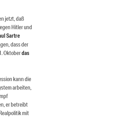
n jetzt, daß
gegen Hitler und
ul Sartre
agen, dass der
21. Oktober
das
ession kann die
ystem arbeiten,
ampf
n, er betreibt
Realpolitik mit