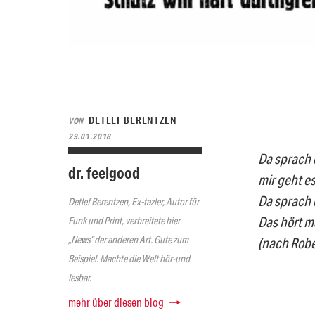
DETLEF BERENTZEN
VON
29.01.2018
Da sprach 
dr. feelgood
mir geht es
Da sprach 
Detlef Berentzen, Ex-tazler, Autor für
Das hört m
Funk und Print, verbreitete hier
„News“ der anderen Art. Gute zum
(nach Robe
Beispiel. Machte die Welt hör-und
lesbar.
mehr über diesen blog