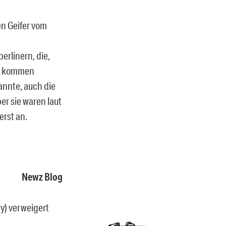
en Geifer vom
rlinern, die,
!“ kommen
annte, auch die
er sie waren laut
erst an.
Newz Blog
y) verweigert