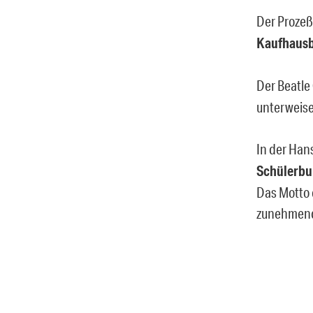
Der Prozeß
Kaufhausb
Der Beatle
unterweise
In der Han
Schülerbu
Das Motto 
zunehmend