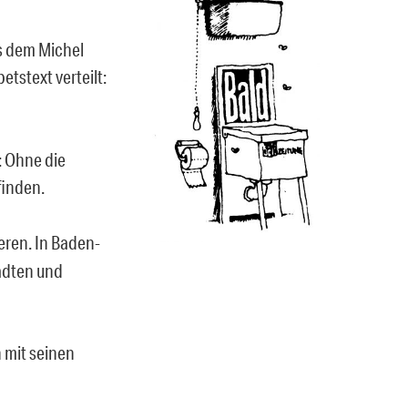
s dem Michel
tstext verteilt:
: Ohne die
tfinden.
eren. In Baden-
ädten und
 mit seinen