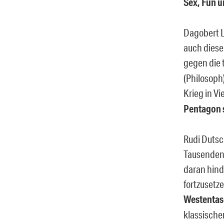
Sex, Fun u
Dagobert L
auch dieser
gegen die 
(Philosoph)
Krieg in V
Pentagon 
Rudi Dutsc
Tausenden 
daran hind
fortzusetze
Westentas
klassische