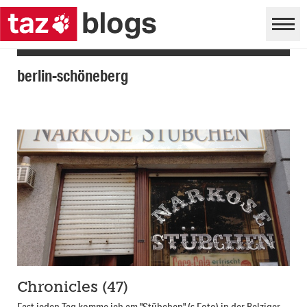
berlin-schöneberg
Chronicles (47)
Fast jeden Tag komme ich am "Stübchen" (s Foto) in der Belziger