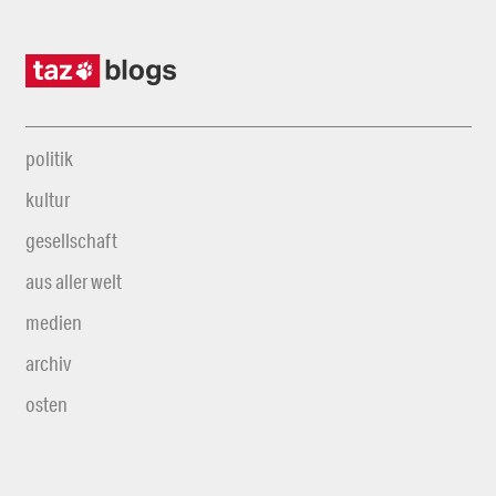
politik
kultur
gesellschaft
aus aller welt
medien
archiv
osten