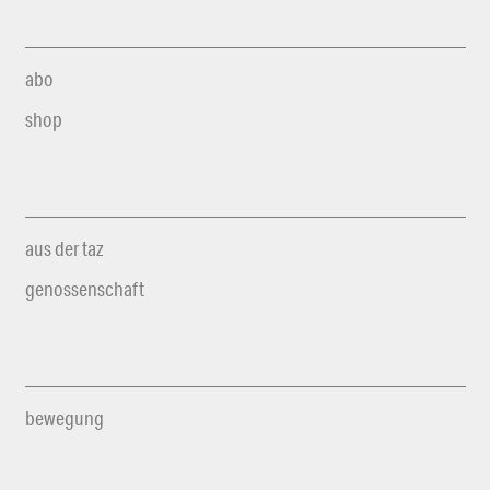
abo
shop
aus der taz
genossenschaft
bewegung