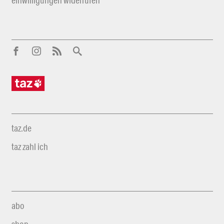
einwilligungen widerrufen
taz.de
taz zahl ich
abo