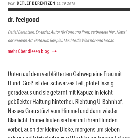
DETLEF BERENTZEN
VON
15.10.2015
dr. feelgood
Detlef Berentzen, Ex-tazler, Autor für Funk und Print, verbreitete hier „News“
der anderen Art. Gute zum Beispiel. Machte die Welt hör-und lesbar.
mehr über diesen blog
Unten auf dem verblätterten Gehweg eine Frau mit
Hund. Groß ist der, schwarzes Fell, pfotet lässig
geradeaus und sie getarnt mit Kapuze in leicht
gebückter Haltung hinterher. Richtung U-Bahnhof.
Nasses Grau stürzt vom Himmel und dann wieder
Blaulicht. Immer laufen sie hier mit ihren Hunden
vorbei, auch der kleine Dicke, morgens um sieben