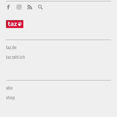
taz.de
taz zahl ich
abo
shop