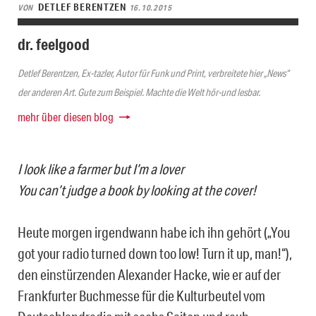
DETLEF BERENTZEN
VON
16.10.2015
dr. feelgood
Detlef Berentzen, Ex-tazler, Autor für Funk und Print, verbreitete hier „News“
der anderen Art. Gute zum Beispiel. Machte die Welt hör-und lesbar.
mehr über diesen blog
I look like a farmer but I’m a lover
You can’t judge a book by looking at the cover!
Heute morgen irgendwann habe ich ihn gehört („You
got your radio turned down too low! Turn it up, man!“),
den einstürzenden Alexander Hacke, wie er auf der
Frankfurter Buchmesse für die Kulturbeutel vom