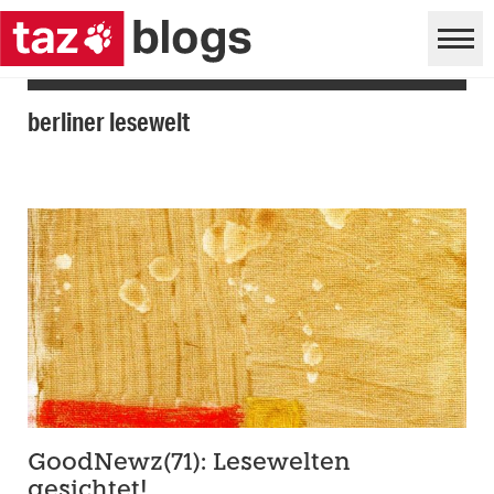
berliner lesewelt
GoodNewz(71): Lesewelten
gesichtet!