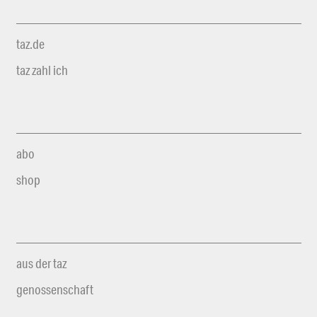
taz.de
taz zahl ich
abo
shop
aus der taz
genossenschaft