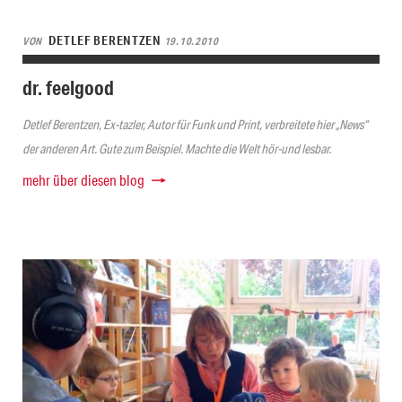
DETLEF BERENTZEN
VON
19.10.2010
dr. feelgood
Detlef Berentzen, Ex-tazler, Autor für Funk und Print, verbreitete hier „News“
der anderen Art. Gute zum Beispiel. Machte die Welt hör-und lesbar.
mehr über diesen blog