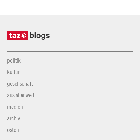
politik
kultur
gesellschaft
aus aller welt
medien
archiv
osten