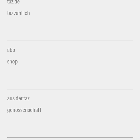
taz.de
taz zahl ich
abo
shop
aus der taz
genossenschaft