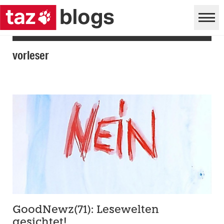
vorleser
GoodNewz(71): Lesewelten
gesichtet!