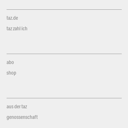
taz.de
taz zahl ich
abo
shop
aus der taz
genossenschaft