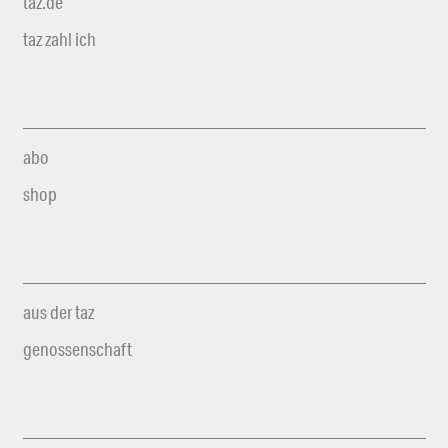
taz.de
taz zahl ich
abo
shop
aus der taz
genossenschaft