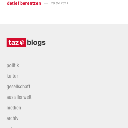
detlef berentzen
20.04.2011
politik
kultur
gesellschaft
aus aller welt
medien
archiv