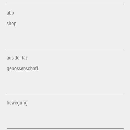
abo
shop
aus der taz
genossenschaft
bewegung