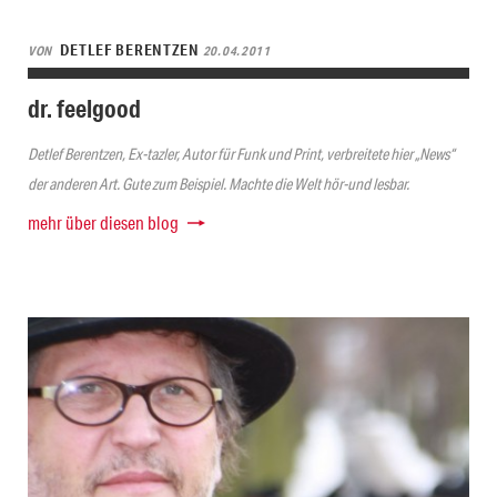
DETLEF BERENTZEN
VON
20.04.2011
dr. feelgood
Detlef Berentzen, Ex-tazler, Autor für Funk und Print, verbreitete hier „News“
der anderen Art. Gute zum Beispiel. Machte die Welt hör-und lesbar.
mehr über diesen blog