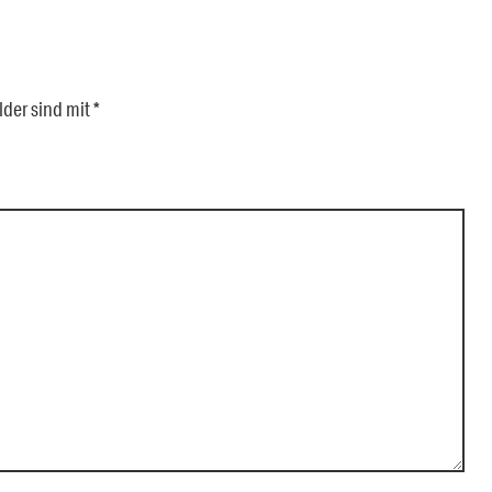
lder sind mit
*