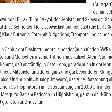
(Stuttgart
osmanisc
swunder Burak “Bubu“ Akyol, der „Meister und Sklave der Sch
tthias Schneider-Hollek sowie last but not least (die barfuß
) Klaus Burger (s. Foto) mit Didgeridoo, Trompete und seiner
ein Genius der Blasinstrumente, einer der (auch für den SWR u.
en und Menschen inzeniert, ihnen musikalisch Atem, Stimm
u kommt, daß er ständig in Osteuropa, gerade auch in der Mo
ort neue Mitspieler und deren ganz und gar besonderen Klänge 
lso. Und nun ein „rituale primavere“, das zur Auferstehung ei
 seinen Co-Inspiratoren am Ostersamstag um 20.00 Uhr in der
 Mosquito-Bar, am Badesee, in Hügelsheim, ganz in der Nähe
 go, listen and have fun!