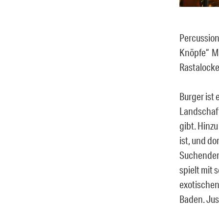
Percussion
Knöpfe“ Ma
Rastalocke
Burger ist 
Landschaft
gibt. Hinz
ist, und d
Suchender a
spielt mit
exotischen
Baden. Just