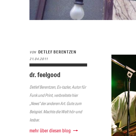
DETLEF BERENTZEN
VON
21.04.2011
dr. feelgood
Detlef Berentzen, Ex-tazler, Autor für
Funk und Print, verbreitete hier
„News“ der anderen Art. Gute zum
Beispiel. Machte die Welt hör-und
lesbar.
mehr über diesen blog