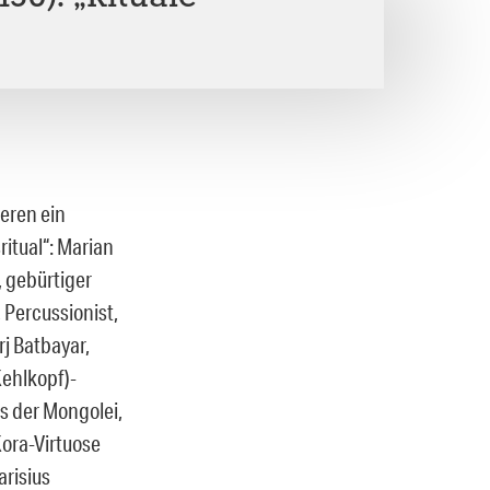
ieren ein
ritual“: Marian
, gebürtiger
 Percussionist,
j Batbayar,
ehlkopf)-
s der Mongolei,
Kora-Virtuose
arisius