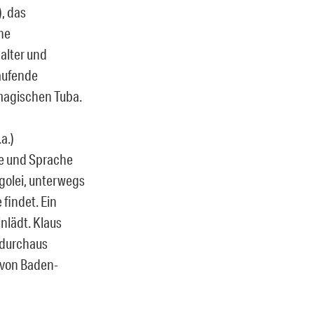
), das
he
alter und
laufende
 magischen Tuba.
a.)
e und Sprache
ngolei, unterwegs
findet. Ein
nlädt. Klaus
 durchaus
 von Baden-