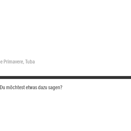
le Primavere
,
Tuba
a. Du möchtest etwas dazu sagen?