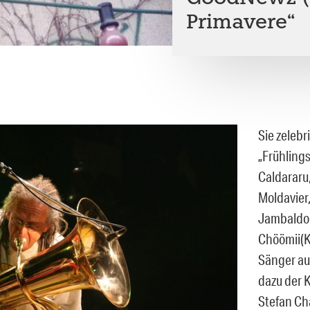
Primavere“
Sie zelebr
„Frühlings
Caldararu
Moldavier,
Jambaldor
Chöömii(K
Sänger au
dazu der 
Stefan Ch