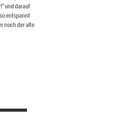
r!“ und darauf
 so entspannt
er noch der alte