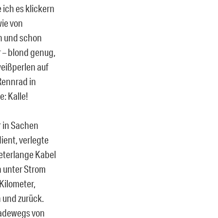
e ich es klickern
wie von
n
und schon
r – blond genug,
eißperlen auf
 Rennrad in
e: Kalle!
r in Sachen
dient, verlegte
eterlange Kabel
h unter Strom
 Kilometer,
n und zurück.
eradewegs von