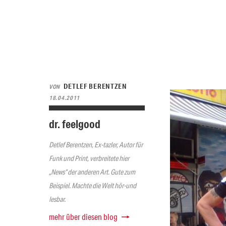
DETLEF BERENTZEN
VON
18.04.2011
dr. feelgood
Detlef Berentzen, Ex-tazler, Autor für
Funk und Print, verbreitete hier
„News“ der anderen Art. Gute zum
Beispiel. Machte die Welt hör-und
lesbar.
mehr über diesen blog