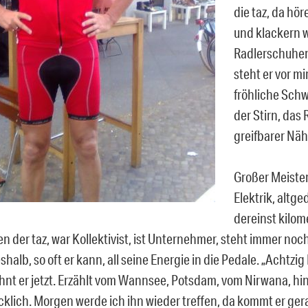
die taz, da hör
und klackern 
Radlerschuhe
steht er vor mi
fröhliche Schw
der Stirn, das
greifbarer Näh
Großer Meiste
Elektrik, altge
dereinst kilom
en der taz, war Kollektivist, ist Unternehmer, steht immer noc
eshalb, so oft er kann, all seine Energie in die Pedale. „Achtzig
töhnt er jetzt. Erzählt vom Wannsee, Potsdam, vom Nirwana, hi
ücklich. Morgen werde ich ihn wieder treffen, da kommt er g