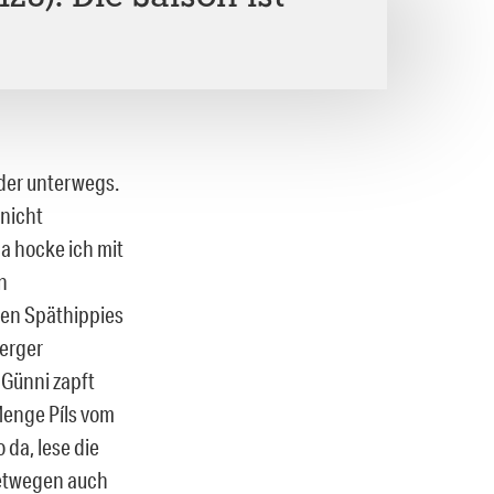
eder unterwegs.
nicht
 hocke ich mit
n
gen Späthippies
erger
 Günni zapft
Menge Píls vom
o da, lese die
netwegen auch