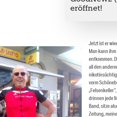
eröffnet!
Jetzt ist er wi
Man kann ihm 
entkommen. Da
all den andere
nikotinsüchti
vorm Schöneb
„Felsenkeller“,
drinnen jede 
Band, sitze als
Zeitung, mei