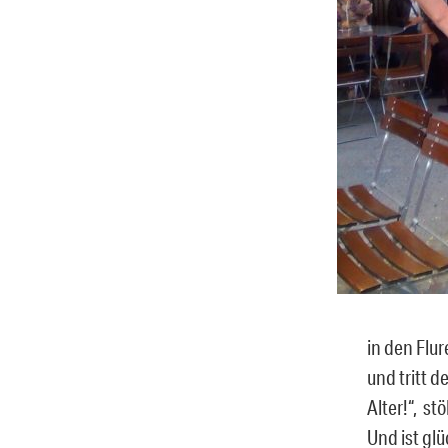
in den Flur
und tritt d
Alter!“, s
Und ist gl