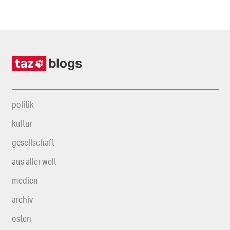
politik
kultur
gesellschaft
aus aller welt
medien
archiv
osten