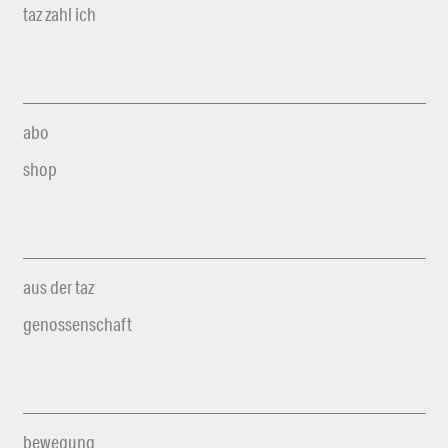
taz zahl ich
abo
shop
aus der taz
genossenschaft
bewegung