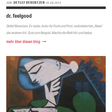
DETLEF BERENTZEN
VON
25.05.2013
dr. feelgood
Detlef Berentzen, Ex-tazler, Autor für Funk und Print, verbreitete hier „News“
der anderen Art. Gute zum Beispiel. Machte die Welt hör-und lesbar.
mehr über diesen blog