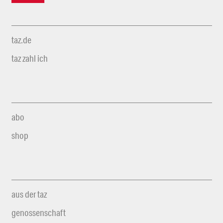
taz.de
taz zahl ich
abo
shop
aus der taz
genossenschaft