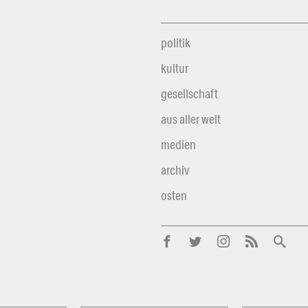
politik
kultur
gesellschaft
aus aller welt
medien
archiv
osten