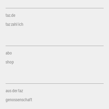
taz.de
taz zahl ich
abo
shop
aus der taz
genossenschaft