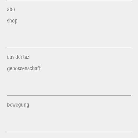
abo
shop
aus der taz
genossenschaft
bewegung