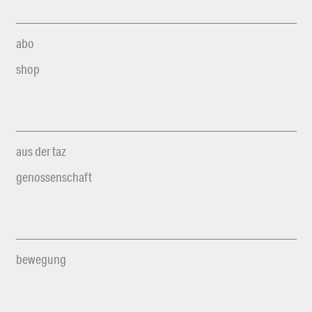
abo
shop
aus der taz
genossenschaft
bewegung