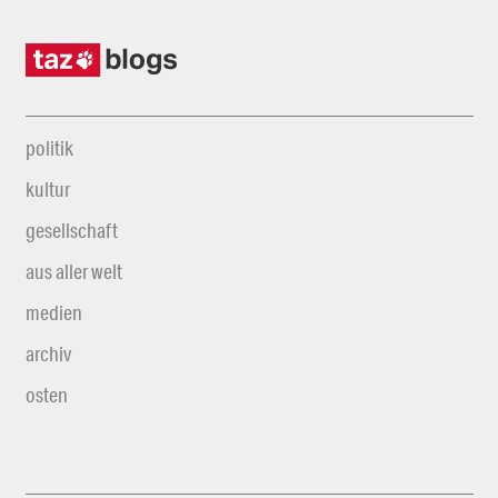
politik
kultur
gesellschaft
aus aller welt
medien
archiv
osten