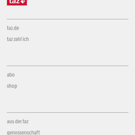
taz.de
taz zahl ich
abo
shop
aus der taz
genossenschaft