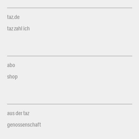
taz.de
taz zahl ich
abo
shop
aus der taz
genossenschaft