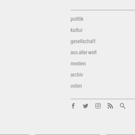
politik
kultur
gesellschaft
aus aller welt
medien
archiv
osten