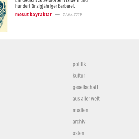
hundertfünzigjähriger Barbarei.
mesut bayraktar
27.09.2018
politik
kultur
gesellschaft
aus aller welt
medien
archiv
osten