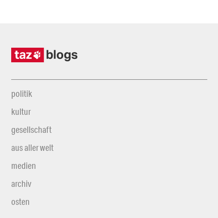
politik
kultur
gesellschaft
aus aller welt
medien
archiv
osten