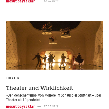
mesut bayraktar
14.05.2019
THEATER
Theater und Wirklichkeit
»Der Menschenfeind« von Molière im Schauspiel Stuttgart – über
Theater als Lügendetektor
mesut bayraktar
27.02.2019