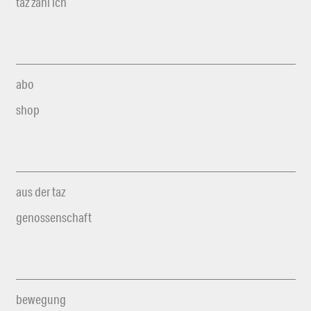
taz zahl ich
abo
shop
aus der taz
genossenschaft
bewegung